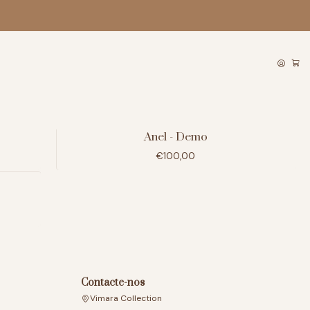
demo-product
|
Anel - Demo
€100,00
Contacte-nos
Vimara Collection