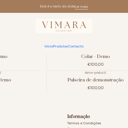
Início
Produtos
Este é o texto do slide
Ler mais
Produtos
Início
Produtos
Contacto
t
|
demo-product
|
Demo
Colar - Demo
€100,00
t
|
demo-product
|
 Demo
Pulseira de demonstração
€100,00
Informação
Termos e Condições